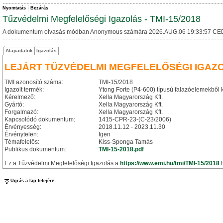
Nyomtatás
Bezárás
Tűzvédelmi Megfelelőségi Igazolás - TMI-15/2018
A dokumentum olvasás módban Anonymous számára 2026.AUG.06 19:33:57 CE
Alapadatok
Igazolás
LEJÁRT TŰZVÉDELMI MEGFELELŐSÉGI IGAZ
TMI azonosító száma:
TMI-15/2018
Igazolt termék:
Ytong Forte (P4-600) típusú falazóelemekből 
Kérelmező:
Xella Magyarország Kft.
Gyártó:
Xella Magyarország Kft.
Forgalmazó:
Xella Magyarország Kft.
Kapcsolódó dokumentum:
1415-CPR-23-(C-23/2006)
Érvényesség:
2018.11.12 - 2023.11.30
Érvénytelen:
Igen
Témafelelős:
Kiss-Sponga Tamás
Publikus dokumentum:
TMI-15-2018.pdf
Ez a Tűzvédelmi Megfelelőségi Igazolás a
https://www.emi.hu/tmi/TMI-15/2018
h
Ugrás a lap tetejére