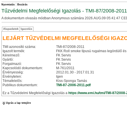
Nyomtatás
Bezárás
Tűzvédelmi Megfelelőségi Igazolás - TMI-87/2008-2011
A dokumentum olvasás módban Anonymous számára 2026.AUG.09 05:41:47 CE
Alapadatok
Igazolás
LEJÁRT TŰZVÉDELMI MEGFELELŐSÉGI IGAZ
TMI azonosító száma:
TMI-87/2008-2011
Igazolt termék:
FKK Roll smoke típusú rugalmas legördülő és 
Kérelmező:
FK Servis
Gyártó:
FK Servis
Forgalmazó:
FK Servis
Kapcsolódó dokumentum:
M-761/2011
Érvényesség:
2012.01.30 - 2017.01.31
Érvénytelen:
Igen
Témafelelős:
Kiss-Sponga Tamás
Publikus dokumentum:
TMI-87-2006-2011.pdf
Ez a Tűzvédelmi Megfelelőségi Igazolás a
https://www.emi.hu/tmi/TMI-87/2008
Ugrás a lap tetejére