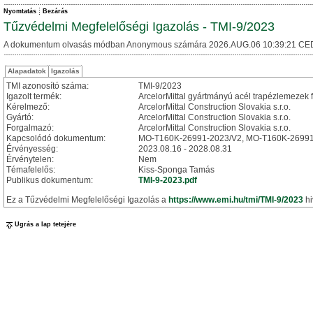
Nyomtatás
Bezárás
Tűzvédelmi Megfelelőségi Igazolás - TMI-9/2023
A dokumentum olvasás módban Anonymous számára 2026.AUG.06 10:39:21 CE
Alapadatok
Igazolás
TMI azonosító száma:
TMI-9/2023
Igazolt termék:
ArcelorMittal gyártmányú acél trapézlemezek 
Kérelmező:
ArcelorMittal Construction Slovakia s.r.o.
Gyártó:
ArcelorMittal Construction Slovakia s.r.o.
Forgalmazó:
ArcelorMittal Construction Slovakia s.r.o.
Kapcsolódó dokumentum:
MO-T160K-26991-2023/V2, MO-T160K-2699
Érvényesség:
2023.08.16 - 2028.08.31
Érvénytelen:
Nem
Témafelelős:
Kiss-Sponga Tamás
Publikus dokumentum:
TMI-9-2023.pdf
Ez a Tűzvédelmi Megfelelőségi Igazolás a
https://www.emi.hu/tmi/TMI-9/2023
hi
Ugrás a lap tetejére