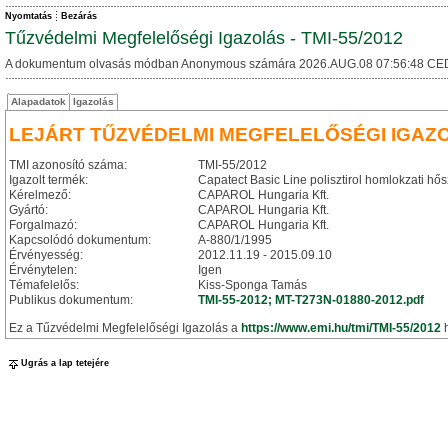
Nyomtatás
Bezárás
Tűzvédelmi Megfelelőségi Igazolás - TMI-55/2012
A dokumentum olvasás módban Anonymous számára 2026.AUG.08 07:56:48 CE
Alapadatok
Igazolás
LEJÁRT TŰZVÉDELMI MEGFELELŐSÉGI IGAZ
TMI azonosító száma:
TMI-55/2012
Igazolt termék:
Capatect Basic Line polisztirol homlokzati hő
Kérelmező:
CAPAROL Hungaria Kft.
Gyártó:
CAPAROL Hungaria Kft.
Forgalmazó:
CAPAROL Hungaria Kft.
Kapcsolódó dokumentum:
A-880/1/1995
Érvényesség:
2012.11.19 - 2015.09.10
Érvénytelen:
Igen
Témafelelős:
Kiss-Sponga Tamás
Publikus dokumentum:
TMI-55-2012; MT-T273N-01880-2012.pdf
Ez a Tűzvédelmi Megfelelőségi Igazolás a
https://www.emi.hu/tmi/TMI-55/2012
h
Ugrás a lap tetejére