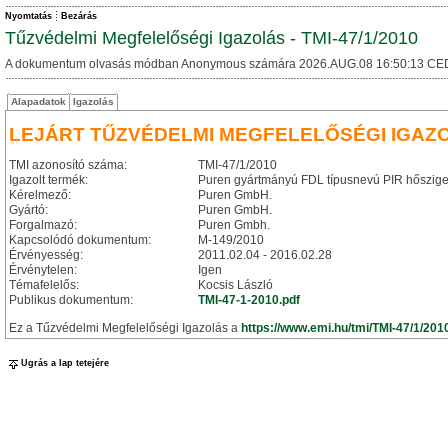
Nyomtatás
Bezárás
Tűzvédelmi Megfelelőségi Igazolás - TMI-47/1/2010
A dokumentum olvasás módban Anonymous számára 2026.AUG.08 16:50:13 CE
Alapadatok
Igazolás
LEJÁRT TŰZVÉDELMI MEGFELELŐSÉGI IGAZ
TMI azonosító száma:
TMI-47/1/2010
Igazolt termék:
Puren gyártmányú FDL típusnevú PIR hőszige
Kérelmező:
Puren GmbH.
Gyártó:
Puren GmbH.
Forgalmazó:
Puren Gmbh.
Kapcsolódó dokumentum:
M-149/2010
Érvényesség:
2011.02.04 - 2016.02.28
Érvénytelen:
Igen
Témafelelős:
Kocsis László
Publikus dokumentum:
TMI-47-1-2010.pdf
Ez a Tűzvédelmi Megfelelőségi Igazolás a
https://www.emi.hu/tmi/TMI-47/1/201
Ugrás a lap tetejére