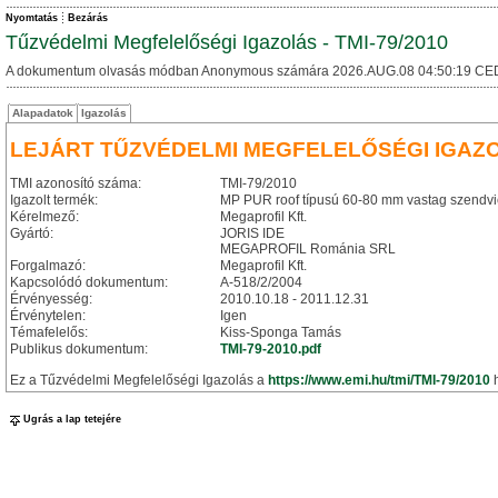
Nyomtatás
Bezárás
Tűzvédelmi Megfelelőségi Igazolás - TMI-79/2010
A dokumentum olvasás módban Anonymous számára 2026.AUG.08 04:50:19 CE
Alapadatok
Igazolás
LEJÁRT TŰZVÉDELMI MEGFELELŐSÉGI IGAZ
TMI azonosító száma:
TMI-79/2010
Igazolt termék:
MP PUR roof típusú 60-80 mm vastag szendvi
Kérelmező:
Megaprofil Kft.
Gyártó:
JORIS IDE
MEGAPROFIL Románia SRL
Forgalmazó:
Megaprofil Kft.
Kapcsolódó dokumentum:
A-518/2/2004
Érvényesség:
2010.10.18 - 2011.12.31
Érvénytelen:
Igen
Témafelelős:
Kiss-Sponga Tamás
Publikus dokumentum:
TMI-79-2010.pdf
Ez a Tűzvédelmi Megfelelőségi Igazolás a
https://www.emi.hu/tmi/TMI-79/2010
h
Ugrás a lap tetejére