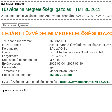
Nyomtatás
Bezárás
Tűzvédelmi Megfelelőségi Igazolás - TMI-86/2011
A dokumentum olvasás módban Anonymous számára 2026.AUG.09 16:24:21 CE
Alapadatok
Igazolás
LEJÁRT TŰZVÉDELMI MEGFELELŐSÉGI IGAZ
TMI azonosító száma:
TMI-86/2011
Igazolt termék:
Schott Pyran S tűzvédő üvegek és Schott ISO
Kérelmező:
BAUWAG Bt.
Gyártó:
Schott Technical Glass Solutions GmbH.
Forgalmazó:
BAUWAG Bt.
Kapcsolódó dokumentum:
M-544/2011
Érvényesség:
2012.06.04 - 2017.06.30
Érvénytelen:
Igen
Témafelelős:
Móder István Ferenc
Publikus dokumentum:
TMI-86-2011.pdf
Ez a Tűzvédelmi Megfelelőségi Igazolás a
https://www.emi.hu/tmi/TMI-86/2011
h
Ugrás a lap tetejére