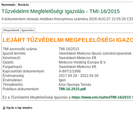
Nyomtatás
Bezárás
Tűzvédelmi Megfelelőségi Igazolás - TMI-16/2015
A dokumentum olvasás módban Anonymous számára 2026.AUG.07 22:05:26 CE
Alapadatok
Igazolás
LEJÁRT TŰZVÉDELMI MEGFELELŐSÉGI IGAZ
TMI azonosító száma:
TMI-16/2015
Igazolt termék:
Swedsteel-Metecno típusú szendvicspanelek
Kérelmező:
Swedsteel-Metecno Kft.
Gyártó:
Metecno Holding Europe B.V.
Forgalmazó:
Swedsteel-Metecno Kft.
Kapcsolódó dokumentum:
A-897/1/1998
Érvényesség:
2017.04.28 - 2022.04.30
Érvénytelen:
Igen
Témafelelős:
Kiss-Sponga Tamás
Publikus dokumentum:
TMI-16-2015.pdf
Ez a Tűzvédelmi Megfelelőségi Igazolás a
https://www.emi.hu/tmi/TMI-16/2015
h
Ugrás a lap tetejére