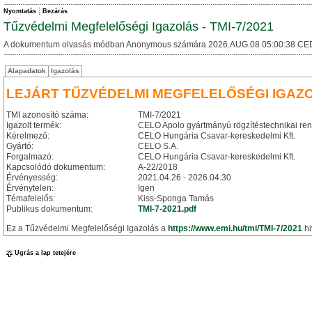
Nyomtatás
Bezárás
Tűzvédelmi Megfelelőségi Igazolás - TMI-7/2021
A dokumentum olvasás módban Anonymous számára 2026.AUG.08 05:00:38 CE
Alapadatok
Igazolás
LEJÁRT TŰZVÉDELMI MEGFELELŐSÉGI IGAZ
TMI azonosító száma:
TMI-7/2021
Igazolt termék:
CELO Apolo gyártmányú rögzítéstechnikai re
Kérelmező:
CELO Hungária Csavar-kereskedelmi Kft.
Gyártó:
CELO S.A.
Forgalmazó:
CELO Hungária Csavar-kereskedelmi Kft.
Kapcsolódó dokumentum:
A-22/2018
Érvényesség:
2021.04.26 - 2026.04.30
Érvénytelen:
Igen
Témafelelős:
Kiss-Sponga Tamás
Publikus dokumentum:
TMI-7-2021.pdf
Ez a Tűzvédelmi Megfelelőségi Igazolás a
https://www.emi.hu/tmi/TMI-7/2021
hi
Ugrás a lap tetejére