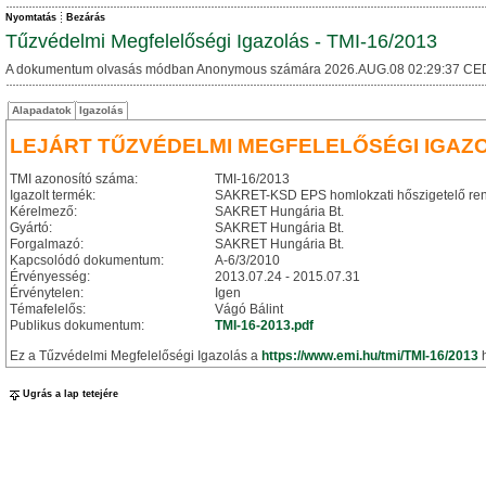
Nyomtatás
Bezárás
Tűzvédelmi Megfelelőségi Igazolás - TMI-16/2013
A dokumentum olvasás módban Anonymous számára 2026.AUG.08 02:29:37 CE
Alapadatok
Igazolás
LEJÁRT TŰZVÉDELMI MEGFELELŐSÉGI IGAZ
TMI azonosító száma:
TMI-16/2013
Igazolt termék:
SAKRET-KSD EPS homlokzati hőszigetelő re
Kérelmező:
SAKRET Hungária Bt.
Gyártó:
SAKRET Hungária Bt.
Forgalmazó:
SAKRET Hungária Bt.
Kapcsolódó dokumentum:
A-6/3/2010
Érvényesség:
2013.07.24 - 2015.07.31
Érvénytelen:
Igen
Témafelelős:
Vágó Bálint
Publikus dokumentum:
TMI-16-2013.pdf
Ez a Tűzvédelmi Megfelelőségi Igazolás a
https://www.emi.hu/tmi/TMI-16/2013
h
Ugrás a lap tetejére