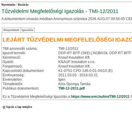
Nyomtatás
Bezárás
Tűzvédelmi Megfelelőségi Igazolás - TMI-12/2011
A dokumentum olvasás módban Anonymous számára 2026.AUG.07 09:56:05 CE
Alapadatok
Igazolás
LEJÁRT TŰZVÉDELMI MEGFELELŐSÉGI IGAZ
TMI azonosító száma:
TMI-12/2011
Igazolt termék:
DDP-RT BITF (SKE) [ NOBASIL DDP-RT BITF (S
Kérelmező:
Knauf Insulation Kft.
Gyártó:
KNAUF Insulation s.r.o.
Forgalmazó:
Knauf Insulation Kft.
Kapcsolódó dokumentum:
K1-0751-CPD-146.0-01-04/10 (E)
Érvényesség:
2011.03.03 - 2016.03.31
Érvénytelen:
Igen
Témafelelős:
Kiss-Sponga Tamás
Publikus dokumentum:
TMI-12-2011.pdf
Ez a Tűzvédelmi Megfelelőségi Igazolás a
https://www.emi.hu/tmi/TMI-12/2011
h
Ugrás a lap tetejére