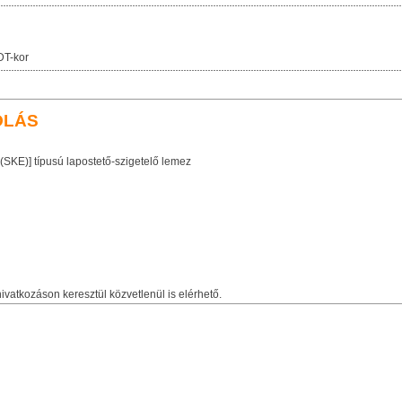
DT-kor
OLÁS
KE)] típusú lapostető-szigetelő lemez
ivatkozáson keresztül közvetlenül is elérhető.