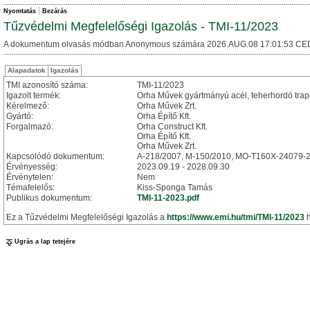
Nyomtatás
Bezárás
Tűzvédelmi Megfelelőségi Igazolás - TMI-11/2023
A dokumentum olvasás módban Anonymous számára 2026.AUG.08 17:01:53 CE
Alapadatok
Igazolás
TMI azonosító száma:
TMI-11/2023
Igazolt termék:
Orha Művek gyártmányú acél, teherhordó trapé
Kérelmező:
Orha Művek Zrt.
Gyártó:
Orha Építő Kft.
Forgalmazó:
Orha Construct Kft.
Orha Építő Kft.
Orha Művek Zrt.
Kapcsolódó dokumentum:
A-218/2007, M-150/2010, MO-T160X-24079-
Érvényesség:
2023.09.19 - 2028.09.30
Érvénytelen:
Nem
Témafelelős:
Kiss-Sponga Tamás
Publikus dokumentum:
TMI-11-2023.pdf
Ez a Tűzvédelmi Megfelelőségi Igazolás a
https://www.emi.hu/tmi/TMI-11/2023
h
Ugrás a lap tetejére