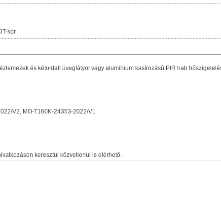
DT-kor
zlemezek és kétoldalt üvegfátyol vagy alumínium kasírozású PIR hab hőszigetelés
2022/V2, MO-T160K-24353-2022/V1
ivatkozáson keresztül közvetlenül is elérhető.