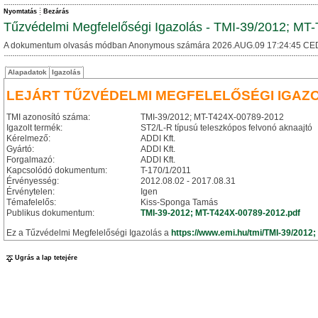
Nyomtatás
Bezárás
Tűzvédelmi Megfelelőségi Igazolás - TMI-39/2012; M
A dokumentum olvasás módban Anonymous számára 2026.AUG.09 17:24:45 CE
Alapadatok
Igazolás
LEJÁRT TŰZVÉDELMI MEGFELELŐSÉGI IGAZ
TMI azonosító száma:
TMI-39/2012; MT-T424X-00789-2012
Igazolt termék:
ST2/L-R típusú teleszkópos felvonó aknaajtó
Kérelmező:
ADDI Kft.
Gyártó:
ADDI Kft.
Forgalmazó:
ADDI Kft.
Kapcsolódó dokumentum:
T-170/1/2011
Érvényesség:
2012.08.02 - 2017.08.31
Érvénytelen:
Igen
Témafelelős:
Kiss-Sponga Tamás
Publikus dokumentum:
TMI-39-2012; MT-T424X-00789-2012.pdf
Ez a Tűzvédelmi Megfelelőségi Igazolás a
https://www.emi.hu/tmi/TMI-39/2012
Ugrás a lap tetejére