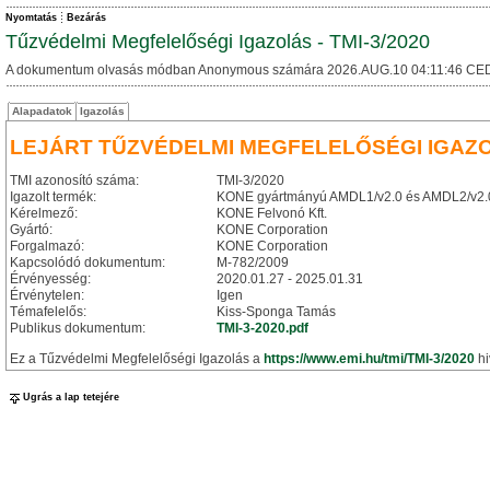
Nyomtatás
Bezárás
Tűzvédelmi Megfelelőségi Igazolás - TMI-3/2020
A dokumentum olvasás módban Anonymous számára 2026.AUG.10 04:11:46 CED
Alapadatok
Igazolás
LEJÁRT TŰZVÉDELMI MEGFELELŐSÉGI IGAZ
TMI azonosító száma:
TMI-3/2020
Igazolt termék:
KONE gyártmányú AMDL1/v2.0 és AMDL2/v2.0 (
Kérelmező:
KONE Felvonó Kft.
Gyártó:
KONE Corporation
Forgalmazó:
KONE Corporation
Kapcsolódó dokumentum:
M-782/2009
Érvényesség:
2020.01.27 - 2025.01.31
Érvénytelen:
Igen
Témafelelős:
Kiss-Sponga Tamás
Publikus dokumentum:
TMI-3-2020.pdf
Ez a Tűzvédelmi Megfelelőségi Igazolás a
https://www.emi.hu/tmi/TMI-3/2020
hi
Ugrás a lap tetejére