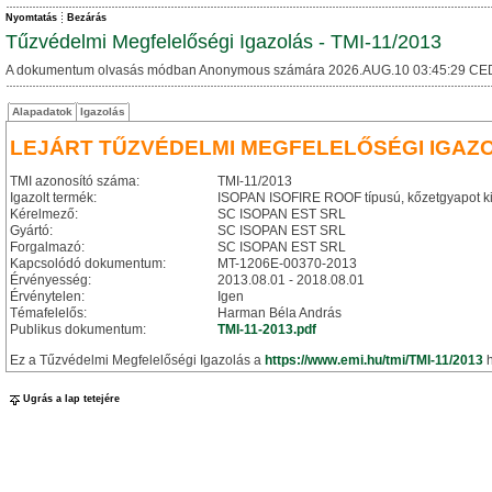
Nyomtatás
Bezárás
Tűzvédelmi Megfelelőségi Igazolás - TMI-11/2013
A dokumentum olvasás módban Anonymous számára 2026.AUG.10 03:45:29 CE
Alapadatok
Igazolás
LEJÁRT TŰZVÉDELMI MEGFELELŐSÉGI IGAZ
TMI azonosító száma:
TMI-11/2013
Igazolt termék:
ISOPAN ISOFIRE ROOF típusú, kőzetgyapot kit
Kérelmező:
SC ISOPAN EST SRL
Gyártó:
SC ISOPAN EST SRL
Forgalmazó:
SC ISOPAN EST SRL
Kapcsolódó dokumentum:
MT-1206E-00370-2013
Érvényesség:
2013.08.01 - 2018.08.01
Érvénytelen:
Igen
Témafelelős:
Harman Béla András
Publikus dokumentum:
TMI-11-2013.pdf
Ez a Tűzvédelmi Megfelelőségi Igazolás a
https://www.emi.hu/tmi/TMI-11/2013
h
Ugrás a lap tetejére