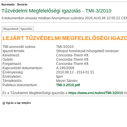
Nyomtatás
Bezárás
Tűzvédelmi Megfelelőségi Igazolás - TMI-3/2010
A dokumentum olvasás módban Anonymous számára 2026.AUG.06 10:55:22 CE
Alapadatok
Igazolás
LEJÁRT TŰZVÉDELMI MEGFELELŐSÉGI IGAZ
TMI azonosító száma:
TMI-3/2010
Igazolt termék:
Stiropol homlokzati hőszigetelő rendszer
Kérelmező:
Concordia-Therm Kft.
Gyártó:
Concordia-Therm Kft.
Forgalmazó:
Concordia-Therm Kft.
Kapcsolódó dokumentum:
A-195/2009
Érvényesség:
2010.08.12 - 2014.01.31
Érvénytelen:
Igen
Témafelelős:
Mezei Sándor
Publikus dokumentum:
TMI-3-2010.pdf
Ez a Tűzvédelmi Megfelelőségi Igazolás a
https://www.emi.hu/tmi/TMI-3/2010
hi
Ugrás a lap tetejére