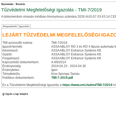
Nyomtatás
Bezárás
Tűzvédelmi Megfelelőségi Igazolás - TMI-7/2019
A dokumentum olvasás módban Anonymous számára 2026.AUG.07 03:43:14 CE
Alapadatok
Igazolás
LEJÁRT TŰZVÉDELMI MEGFELELŐSÉGI IGAZ
TMI azonosító száma:
TMI-7/2019
Igazolt termék:
ASSA ABLOY RD 3 és RD 4 típusú automata f
Kérelmező:
ASSA ABLOY Entrance Systems Kft.
Gyártó:
ASSA ABLOY Entrance Systems Kft.
Forgalmazó:
ASSA ABLOY Entrance Systems Kft.
Kapcsolódó dokumentum:
A-89/2014
Érvényesség:
2019.04.23 - 2024.04.30
Érvénytelen:
Igen
Témafelelős:
Kiss-Sponga Tamás
Publikus dokumentum:
TMI-7-2019.pdf
Ez a Tűzvédelmi Megfelelőségi Igazolás a
https://www.emi.hu/tmi/TMI-7/2019
hi
Ugrás a lap tetejére