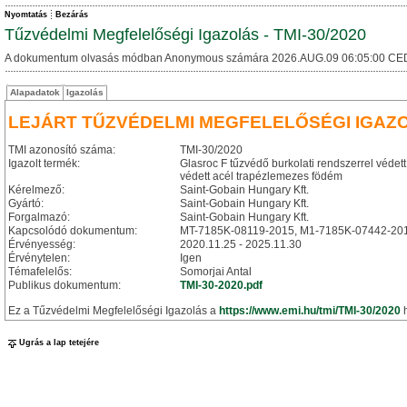
Nyomtatás
Bezárás
Tűzvédelmi Megfelelőségi Igazolás - TMI-30/2020
A dokumentum olvasás módban Anonymous számára 2026.AUG.09 06:05:00 CE
Alapadatok
Igazolás
LEJÁRT TŰZVÉDELMI MEGFELELŐSÉGI IGAZ
TMI azonosító száma:
TMI-30/2020
Igazolt termék:
Glasroc F tűzvédő burkolati rendszerrel védet
védett acél trapézlemezes födém
Kérelmező:
Saint-Gobain Hungary Kft.
Gyártó:
Saint-Gobain Hungary Kft.
Forgalmazó:
Saint-Gobain Hungary Kft.
Kapcsolódó dokumentum:
MT-7185K-08119-2015, M1-7185K-07442-20
Érvényesség:
2020.11.25 - 2025.11.30
Érvénytelen:
Igen
Témafelelős:
Somorjai Antal
Publikus dokumentum:
TMI-30-2020.pdf
Ez a Tűzvédelmi Megfelelőségi Igazolás a
https://www.emi.hu/tmi/TMI-30/2020
h
Ugrás a lap tetejére