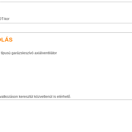
DT-kor
OLÁS
ípusú garázsleszívó axiálventilátor
vatkozáson keresztül közvetlenül is elérhető.