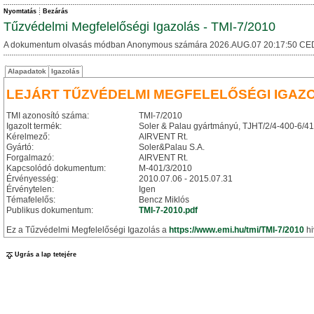
Nyomtatás
Bezárás
Tűzvédelmi Megfelelőségi Igazolás - TMI-7/2010
A dokumentum olvasás módban Anonymous számára 2026.AUG.07 20:17:50 CE
Alapadatok
Igazolás
LEJÁRT TŰZVÉDELMI MEGFELELŐSÉGI IGAZ
TMI azonosító száma:
TMI-7/2010
Igazolt termék:
Soler & Palau gyártmányú, TJHT/2/4-400-6/41 t
Kérelmező:
AIRVENT Rt.
Gyártó:
Soler&Palau S.A.
Forgalmazó:
AIRVENT Rt.
Kapcsolódó dokumentum:
M-401/3/2010
Érvényesség:
2010.07.06 - 2015.07.31
Érvénytelen:
Igen
Témafelelős:
Bencz Miklós
Publikus dokumentum:
TMI-7-2010.pdf
Ez a Tűzvédelmi Megfelelőségi Igazolás a
https://www.emi.hu/tmi/TMI-7/2010
hi
Ugrás a lap tetejére