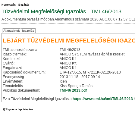
Nyomtatás
Bezárás
Tűzvédelmi Megfelelőségi Igazolás - TMI-46/2013
A dokumentum olvasás módban Anonymous számára 2026.AUG.06 07:12:37 CE
Alapadatok
Igazolás
LEJÁRT TŰZVÉDELMI MEGFELELŐSÉGI IGAZ
TMI azonosító száma:
TMI-46/2013
Igazolt termék:
ANICO SYSTEM favázas építési készlet
Kérelmező:
ANICO Kft.
Gyártó:
ANICO Kft.
Forgalmazó:
ANICO Kft.
Kapcsolódó dokumentum:
ETA-12/0515, MT-7211K-02126-2013
Érvényesség:
2013.11.18 - 2017.09.14
Érvénytelen:
Igen
Témafelelős:
Kiss-Sponga Tamás
Publikus dokumentum:
TMI-46 2013.pdf
Ez a Tűzvédelmi Megfelelőségi Igazolás a
https://www.emi.hu/tmi/TMI-46/2013
h
Ugrás a lap tetejére