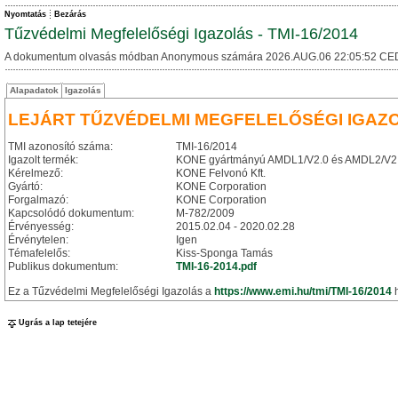
Nyomtatás
Bezárás
Tűzvédelmi Megfelelőségi Igazolás - TMI-16/2014
A dokumentum olvasás módban Anonymous számára 2026.AUG.06 22:05:52 CE
Alapadatok
Igazolás
LEJÁRT TŰZVÉDELMI MEGFELELŐSÉGI IGAZ
TMI azonosító száma:
TMI-16/2014
Igazolt termék:
KONE gyártmányú AMDL1/V2.0 és AMDL2/V2.0 
Kérelmező:
KONE Felvonó Kft.
Gyártó:
KONE Corporation
Forgalmazó:
KONE Corporation
Kapcsolódó dokumentum:
M-782/2009
Érvényesség:
2015.02.04 - 2020.02.28
Érvénytelen:
Igen
Témafelelős:
Kiss-Sponga Tamás
Publikus dokumentum:
TMI-16-2014.pdf
Ez a Tűzvédelmi Megfelelőségi Igazolás a
https://www.emi.hu/tmi/TMI-16/2014
h
Ugrás a lap tetejére