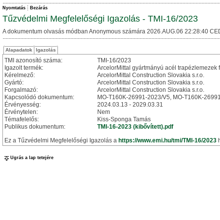
Nyomtatás
Bezárás
Tűzvédelmi Megfelelőségi Igazolás - TMI-16/2023
A dokumentum olvasás módban Anonymous számára 2026.AUG.06 22:28:40 CE
Alapadatok
Igazolás
TMI azonosító száma:
TMI-16/2023
Igazolt termék:
ArcelorMittal gyártmányú acél trapézlemezek 
Kérelmező:
ArcelorMittal Construction Slovakia s.r.o.
Gyártó:
ArcelorMittal Construction Slovakia s.r.o.
Forgalmazó:
ArcelorMittal Construction Slovakia s.r.o.
Kapcsolódó dokumentum:
MO-T160K-26991-2023/V5, MO-T160K-26991
Érvényesség:
2024.03.13 - 2029.03.31
Érvénytelen:
Nem
Témafelelős:
Kiss-Sponga Tamás
Publikus dokumentum:
TMI-16-2023 (kibővített).pdf
Ez a Tűzvédelmi Megfelelőségi Igazolás a
https://www.emi.hu/tmi/TMI-16/2023
h
Ugrás a lap tetejére