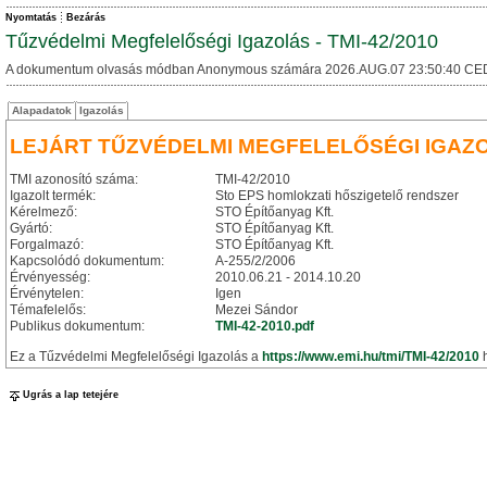
Nyomtatás
Bezárás
Tűzvédelmi Megfelelőségi Igazolás - TMI-42/2010
A dokumentum olvasás módban Anonymous számára 2026.AUG.07 23:50:40 CE
Alapadatok
Igazolás
LEJÁRT TŰZVÉDELMI MEGFELELŐSÉGI IGAZ
TMI azonosító száma:
TMI-42/2010
Igazolt termék:
Sto EPS homlokzati hőszigetelő rendszer
Kérelmező:
STO Építőanyag Kft.
Gyártó:
STO Építőanyag Kft.
Forgalmazó:
STO Építőanyag Kft.
Kapcsolódó dokumentum:
A-255/2/2006
Érvényesség:
2010.06.21 - 2014.10.20
Érvénytelen:
Igen
Témafelelős:
Mezei Sándor
Publikus dokumentum:
TMI-42-2010.pdf
Ez a Tűzvédelmi Megfelelőségi Igazolás a
https://www.emi.hu/tmi/TMI-42/2010
h
Ugrás a lap tetejére