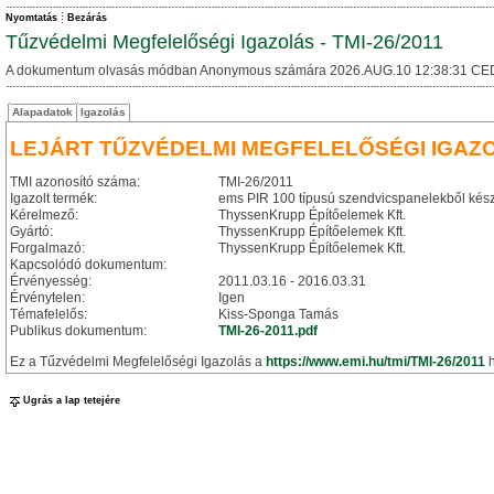
Nyomtatás
Bezárás
Tűzvédelmi Megfelelőségi Igazolás - TMI-26/2011
A dokumentum olvasás módban Anonymous számára 2026.AUG.10 12:38:31 CE
Alapadatok
Igazolás
LEJÁRT TŰZVÉDELMI MEGFELELŐSÉGI IGAZ
TMI azonosító száma:
TMI-26/2011
Igazolt termék:
ems PIR 100 típusú szendvicspanelekből kész
Kérelmező:
ThyssenKrupp Építőelemek Kft.
Gyártó:
ThyssenKrupp Építőelemek Kft.
Forgalmazó:
ThyssenKrupp Építőelemek Kft.
Kapcsolódó dokumentum:
Érvényesség:
2011.03.16 - 2016.03.31
Érvénytelen:
Igen
Témafelelős:
Kiss-Sponga Tamás
Publikus dokumentum:
TMI-26-2011.pdf
Ez a Tűzvédelmi Megfelelőségi Igazolás a
https://www.emi.hu/tmi/TMI-26/2011
h
Ugrás a lap tetejére