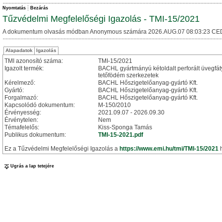
Nyomtatás
Bezárás
Tűzvédelmi Megfelelőségi Igazolás - TMI-15/2021
A dokumentum olvasás módban Anonymous számára 2026.AUG.07 08:03:23 CE
Alapadatok
Igazolás
TMI azonosító száma:
TMI-15/2021
Igazolt termék:
BACHL gyártmányú kétoldalt perforált üvegf
tetőfödém szerkezetek
Kérelmező:
BACHL Hőszigetelőanyag-gyártó Kft.
Gyártó:
BACHL Hőszigetelőanyag-gyártó Kft.
Forgalmazó:
BACHL Hőszigetelőanyag-gyártó Kft.
Kapcsolódó dokumentum:
M-150/2010
Érvényesség:
2021.09.07 - 2026.09.30
Érvénytelen:
Nem
Témafelelős:
Kiss-Sponga Tamás
Publikus dokumentum:
TMI-15-2021.pdf
Ez a Tűzvédelmi Megfelelőségi Igazolás a
https://www.emi.hu/tmi/TMI-15/2021
h
Ugrás a lap tetejére