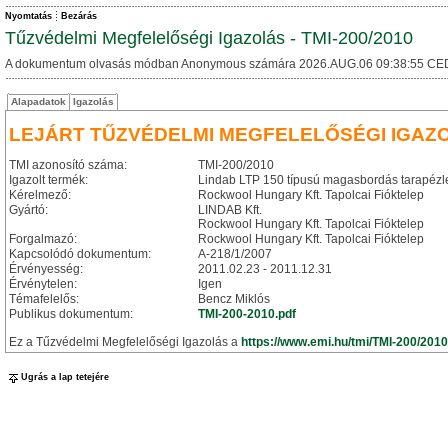
Nyomtatás
Bezárás
Tűzvédelmi Megfelelőségi Igazolás - TMI-200/2010
A dokumentum olvasás módban Anonymous számára 2026.AUG.06 09:38:55 CE
Alapadatok
Igazolás
LEJÁRT TŰZVÉDELMI MEGFELELŐSÉGI IGAZ
TMI azonosító száma:
TMI-200/2010
Igazolt termék:
Lindab LTP 150 típusú magasbordás tarapézl
Kérelmező:
Rockwool Hungary Kft. Tapolcai Fióktelep
Gyártó:
LINDAB Kft.
Rockwool Hungary Kft. Tapolcai Fióktelep
Forgalmazó:
Rockwool Hungary Kft. Tapolcai Fióktelep
Kapcsolódó dokumentum:
A-218/1/2007
Érvényesség:
2011.02.23 - 2011.12.31
Érvénytelen:
Igen
Témafelelős:
Bencz Miklós
Publikus dokumentum:
TMI-200-2010.pdf
Ez a Tűzvédelmi Megfelelőségi Igazolás a
https://www.emi.hu/tmi/TMI-200/2010
Ugrás a lap tetejére