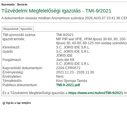
Nyomtatás
Bezárás
Tűzvédelmi Megfelelőségi Igazolás - TMI-9/2021
A dokumentum olvasás módban Anonymous számára 2026.AUG.07 23:41:36 CE
Alapadatok
Igazolás
TMI azonosító száma:
TMI-9/2021
Igazolt termék:
MP PIR wal VF/E, VF/M típusú 30-60, 80, 100
típusú 30, 40-60, 80-125 mm vastag szendvic
Kérelmező:
S.C. JORIS IDE S.R.L.
Gyártó:
S.C. JORIS IDE S.R.L.
JORIS IDE
Forgalmazó:
Joris Ide Kft.
S.C. JORIS IDE S.R.L.
Kapcsolódó dokumentum:
2204-CPR0572
Érvényesség:
2021.11.23 - 2026.11.30
Érvénytelen:
Nem
Témafelelős:
Kiss-Sponga Tamás
Publikus dokumentum:
TMI-9-2021.pdf
Ez a Tűzvédelmi Megfelelőségi Igazolás a
https://www.emi.hu/tmi/TMI-9/2021
hi
Ugrás a lap tetejére