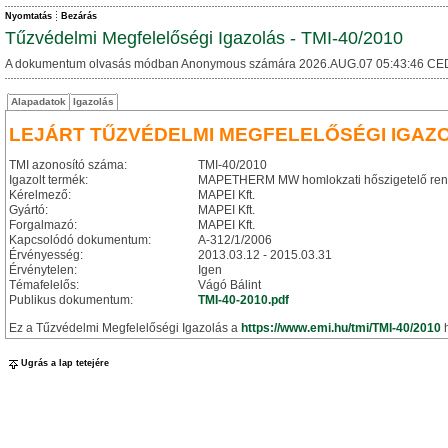
Nyomtatás
Bezárás
Tűzvédelmi Megfelelőségi Igazolás - TMI-40/2010
A dokumentum olvasás módban Anonymous számára 2026.AUG.07 05:43:46 CE
Alapadatok
Igazolás
LEJÁRT TŰZVÉDELMI MEGFELELŐSÉGI IGAZ
TMI azonosító száma:
TMI-40/2010
Igazolt termék:
MAPETHERM MW homlokzati hőszigetelő ren
Kérelmező:
MAPEI Kft.
Gyártó:
MAPEI Kft.
Forgalmazó:
MAPEI Kft.
Kapcsolódó dokumentum:
A-312/1/2006
Érvényesség:
2013.03.12 - 2015.03.31
Érvénytelen:
Igen
Témafelelős:
Vágó Bálint
Publikus dokumentum:
TMI-40-2010.pdf
Ez a Tűzvédelmi Megfelelőségi Igazolás a
https://www.emi.hu/tmi/TMI-40/2010
h
Ugrás a lap tetejére