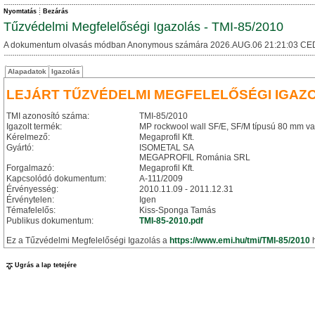
Nyomtatás
Bezárás
Tűzvédelmi Megfelelőségi Igazolás - TMI-85/2010
A dokumentum olvasás módban Anonymous számára 2026.AUG.06 21:21:03 CE
Alapadatok
Igazolás
LEJÁRT TŰZVÉDELMI MEGFELELŐSÉGI IGAZ
TMI azonosító száma:
TMI-85/2010
Igazolt termék:
MP rockwool wall SF/E, SF/M típusú 80 mm v
Kérelmező:
Megaprofil Kft.
Gyártó:
ISOMETAL SA
MEGAPROFIL Románia SRL
Forgalmazó:
Megaprofil Kft.
Kapcsolódó dokumentum:
A-111/2009
Érvényesség:
2010.11.09 - 2011.12.31
Érvénytelen:
Igen
Témafelelős:
Kiss-Sponga Tamás
Publikus dokumentum:
TMI-85-2010.pdf
Ez a Tűzvédelmi Megfelelőségi Igazolás a
https://www.emi.hu/tmi/TMI-85/2010
h
Ugrás a lap tetejére