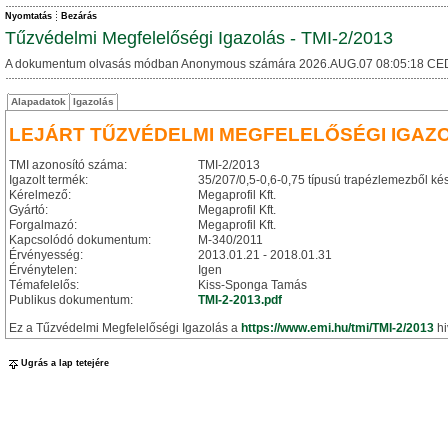
Nyomtatás
Bezárás
Tűzvédelmi Megfelelőségi Igazolás - TMI-2/2013
A dokumentum olvasás módban Anonymous számára 2026.AUG.07 08:05:18 CE
Alapadatok
Igazolás
LEJÁRT TŰZVÉDELMI MEGFELELŐSÉGI IGAZ
TMI azonosító száma:
TMI-2/2013
Igazolt termék:
35/207/0,5-0,6-0,75 típusú trapézlemezből kész
Kérelmező:
Megaprofil Kft.
Gyártó:
Megaprofil Kft.
Forgalmazó:
Megaprofil Kft.
Kapcsolódó dokumentum:
M-340/2011
Érvényesség:
2013.01.21 - 2018.01.31
Érvénytelen:
Igen
Témafelelős:
Kiss-Sponga Tamás
Publikus dokumentum:
TMI-2-2013.pdf
Ez a Tűzvédelmi Megfelelőségi Igazolás a
https://www.emi.hu/tmi/TMI-2/2013
hi
Ugrás a lap tetejére