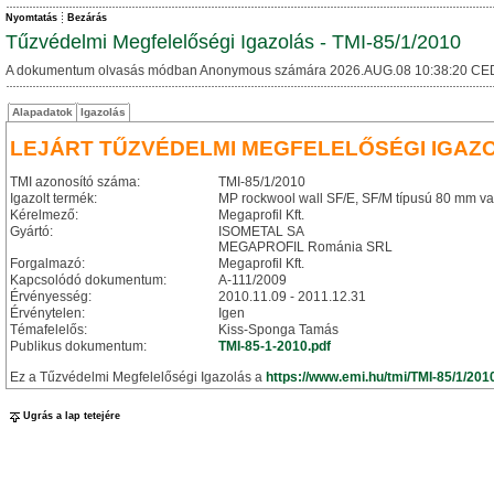
Nyomtatás
Bezárás
Tűzvédelmi Megfelelőségi Igazolás - TMI-85/1/2010
A dokumentum olvasás módban Anonymous számára 2026.AUG.08 10:38:20 CE
Alapadatok
Igazolás
LEJÁRT TŰZVÉDELMI MEGFELELŐSÉGI IGAZ
TMI azonosító száma:
TMI-85/1/2010
Igazolt termék:
MP rockwool wall SF/E, SF/M típusú 80 mm v
Kérelmező:
Megaprofil Kft.
Gyártó:
ISOMETAL SA
MEGAPROFIL Románia SRL
Forgalmazó:
Megaprofil Kft.
Kapcsolódó dokumentum:
A-111/2009
Érvényesség:
2010.11.09 - 2011.12.31
Érvénytelen:
Igen
Témafelelős:
Kiss-Sponga Tamás
Publikus dokumentum:
TMI-85-1-2010.pdf
Ez a Tűzvédelmi Megfelelőségi Igazolás a
https://www.emi.hu/tmi/TMI-85/1/201
Ugrás a lap tetejére