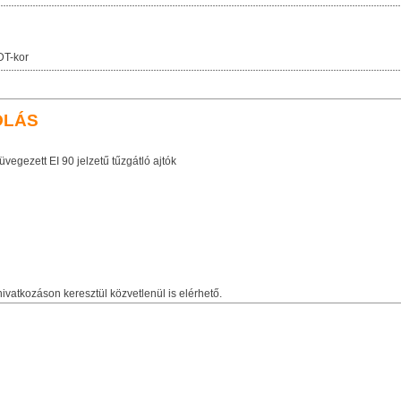
DT-kor
OLÁS
vegezett EI 90 jelzetű tűzgátló ajtók
ivatkozáson keresztül közvetlenül is elérhető.