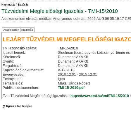
Nyomtatás
Bezárás
Tűzvédelmi Megfelelőségi Igazolás - TMI-15/2010
A dokumentum olvasás módban Anonymous számára 2026.AUG.06 05:19:17 CE
Alapadatok
Igazolás
LEJÁRT TŰZVÉDELMI MEGFELELŐSÉGI IGAZ
TMI azonosító száma:
TMI-15/2010
Igazolt termék:
Steelman típusú egy- és kétszárnyú, tömör és ü
Kérelmező:
Dunamenti AKA Kft.
Gyártó:
Dunamenti AKA Kft.
Forgalmazó:
Dunamenti AKA Kft.
Kapcsolódó dokumentum:
A-12/2010
Érvényesség:
2010.12.01 - 2015.12.31
Érvénytelen:
Igen
Témafelelős:
Makai János Róbert
Publikus dokumentum:
TMI-15-2010.pdf
Ez a Tűzvédelmi Megfelelőségi Igazolás a
https://www.emi.hu/tmi/TMI-15/2010
h
Ugrás a lap tetejére