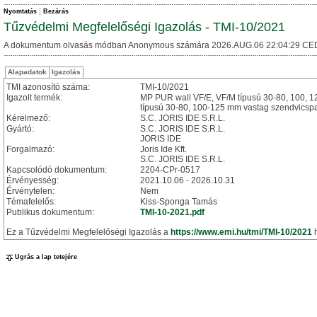
Nyomtatás
Bezárás
Tűzvédelmi Megfelelőségi Igazolás - TMI-10/2021
A dokumentum olvasás módban Anonymous számára 2026.AUG.06 22:04:29 CE
Alapadatok
Igazolás
TMI azonosító száma:
TMI-10/2021
Igazolt termék:
MP PUR wall VF/E, VF/M típusú 30-80, 100, 
típusú 30-80, 100-125 mm vastag szendvicspa
Kérelmező:
S.C. JORIS IDE S.R.L.
Gyártó:
S.C. JORIS IDE S.R.L.
JORIS IDE
Forgalmazó:
Joris Ide Kft.
S.C. JORIS IDE S.R.L.
Kapcsolódó dokumentum:
2204-CPr-0517
Érvényesség:
2021.10.06 - 2026.10.31
Érvénytelen:
Nem
Témafelelős:
Kiss-Sponga Tamás
Publikus dokumentum:
TMI-10-2021.pdf
Ez a Tűzvédelmi Megfelelőségi Igazolás a
https://www.emi.hu/tmi/TMI-10/2021
h
Ugrás a lap tetejére