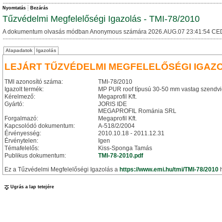
Nyomtatás
Bezárás
Tűzvédelmi Megfelelőségi Igazolás - TMI-78/2010
A dokumentum olvasás módban Anonymous számára 2026.AUG.07 23:41:54 CE
Alapadatok
Igazolás
LEJÁRT TŰZVÉDELMI MEGFELELŐSÉGI IGAZ
TMI azonosító száma:
TMI-78/2010
Igazolt termék:
MP PUR roof típusú 30-50 mm vastag szendvi
Kérelmező:
Megaprofil Kft.
Gyártó:
JORIS IDE
MEGAPROFIL Románia SRL
Forgalmazó:
Megaprofil Kft.
Kapcsolódó dokumentum:
A-518/2/2004
Érvényesség:
2010.10.18 - 2011.12.31
Érvénytelen:
Igen
Témafelelős:
Kiss-Sponga Tamás
Publikus dokumentum:
TMI-78-2010.pdf
Ez a Tűzvédelmi Megfelelőségi Igazolás a
https://www.emi.hu/tmi/TMI-78/2010
h
Ugrás a lap tetejére