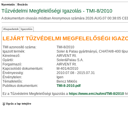
Nyomtatás
Bezárás
Tűzvédelmi Megfelelőségi Igazolás - TMI-8/2010
A dokumentum olvasás módban Anonymous számára 2026.AUG.07 00:38:05 CE
Alapadatok
Igazolás
LEJÁRT TŰZVÉDELMI MEGFELELŐSÉGI IGAZ
TMI azonosító száma:
TMI-8/2010
Igazolt termék:
Soler & Palau gyártmányú, CHAT/4/8-400 típus
Kérelmező:
AIRVENT Rt.
Gyártó:
Soler&Palau S.A.
Forgalmazó:
AIRVENT Rt.
Kapcsolódó dokumentum:
M-401/4/2010
Érvényesség:
2010.07.08 - 2015.07.31
Érvénytelen:
Igen
Témafelelős:
Bencz Miklós
Publikus dokumentum:
TMI-8-2010.pdf
Ez a Tűzvédelmi Megfelelőségi Igazolás a
https://www.emi.hu/tmi/TMI-8/2010
hi
Ugrás a lap tetejére