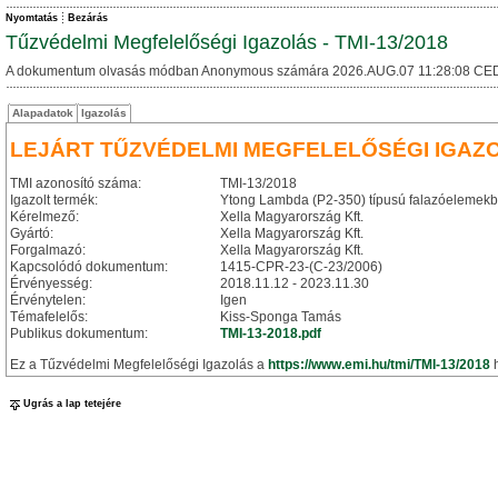
Nyomtatás
Bezárás
Tűzvédelmi Megfelelőségi Igazolás - TMI-13/2018
A dokumentum olvasás módban Anonymous számára 2026.AUG.07 11:28:08 CED
Alapadatok
Igazolás
LEJÁRT TŰZVÉDELMI MEGFELELŐSÉGI IGAZ
TMI azonosító száma:
TMI-13/2018
Igazolt termék:
Ytong Lambda (P2-350) típusú falazóelemekbő
Kérelmező:
Xella Magyarország Kft.
Gyártó:
Xella Magyarország Kft.
Forgalmazó:
Xella Magyarország Kft.
Kapcsolódó dokumentum:
1415-CPR-23-(C-23/2006)
Érvényesség:
2018.11.12 - 2023.11.30
Érvénytelen:
Igen
Témafelelős:
Kiss-Sponga Tamás
Publikus dokumentum:
TMI-13-2018.pdf
Ez a Tűzvédelmi Megfelelőségi Igazolás a
https://www.emi.hu/tmi/TMI-13/2018
h
Ugrás a lap tetejére