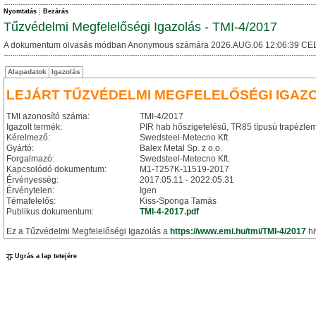
Nyomtatás
Bezárás
Tűzvédelmi Megfelelőségi Igazolás - TMI-4/2017
A dokumentum olvasás módban Anonymous számára 2026.AUG.06 12:06:39 CE
Alapadatok
Igazolás
LEJÁRT TŰZVÉDELMI MEGFELELŐSÉGI IGAZ
TMI azonosító száma:
TMI-4/2017
Igazolt termék:
PIR hab hőszigetelésű, TR85 típusú trapézlem
Kérelmező:
Swedsteel-Metecno Kft.
Gyártó:
Balex Metal Sp. z o.o.
Forgalmazó:
Swedsteel-Metecno Kft.
Kapcsolódó dokumentum:
M1-T257K-11519-2017
Érvényesség:
2017.05.11 - 2022.05.31
Érvénytelen:
Igen
Témafelelős:
Kiss-Sponga Tamás
Publikus dokumentum:
TMI-4-2017.pdf
Ez a Tűzvédelmi Megfelelőségi Igazolás a
https://www.emi.hu/tmi/TMI-4/2017
hi
Ugrás a lap tetejére