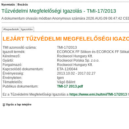
Nyomtatás
Bezárás
Tűzvédelmi Megfelelőségi Igazolás - TMI-17/2013
A dokumentum olvasás módban Anonymous számára 2026.AUG.09 06:47:42 CE
Alapadatok
Igazolás
LEJÁRT TŰZVÉDELMI MEGFELELŐSÉGI IGAZ
TMI azonosító száma:
TMI-17/2013
Igazolt termék:
ECOROCK FF Silikon és ECOROCK FF Silikat 
Kérelmező:
Rockwool Hungary Kft.
Gyártó:
Rockwool Polska Sp. z.o.o.
Forgalmazó:
Rockwool Hungary Kft.
Kapcsolódó dokumentum:
ETA-12/0044
Érvényesség:
2013.10.02 - 2017.02.27
Érvénytelen:
Igen
Témafelelős:
Vágó Bálint
Publikus dokumentum:
TMI-17 2013.pdf
Ez a Tűzvédelmi Megfelelőségi Igazolás a
https://www.emi.hu/tmi/TMI-17/2013
h
Ugrás a lap tetejére