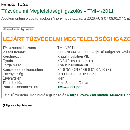
Nyomtatás
Bezárás
Tűzvédelmi Megfelelőségi Igazolás - TMI-4/2011
A dokumentum olvasás módban Anonymous számára 2026.AUG.07 08:01:37 CE
Alapadatok
Igazolás
LEJÁRT TŰZVÉDELMI MEGFELELŐSÉGI IGAZ
TMI azonosító száma:
TMI-4/2011
Igazolt termék:
FKD (NOBASIL FKD S) típusú műgyanta kötésű
Kérelmező:
Knauf Insulation Kft.
Gyártó:
KNAUF Insulation s.r.o.
Forgalmazó:
Knauf Insulation Kft.
Kapcsolódó dokumentum:
K1-0751-CPD-146.0-01-04/10 (E)
Érvényesség:
2011.03.03 - 2016.03.31
Érvénytelen:
Igen
Témafelelős:
Kiss-Sponga Tamás
Publikus dokumentum:
TMI-4-2011.pdf
Ez a Tűzvédelmi Megfelelőségi Igazolás a
https://www.emi.hu/tmi/TMI-4/2011
hi
Ugrás a lap tetejére