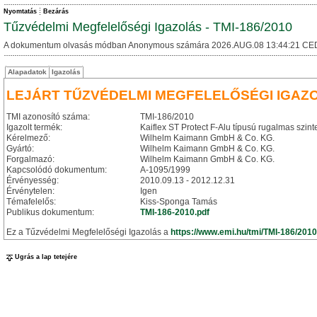
Nyomtatás
Bezárás
Tűzvédelmi Megfelelőségi Igazolás - TMI-186/2010
A dokumentum olvasás módban Anonymous számára 2026.AUG.08 13:44:21 CE
Alapadatok
Igazolás
LEJÁRT TŰZVÉDELMI MEGFELELŐSÉGI IGAZ
TMI azonosító száma:
TMI-186/2010
Igazolt termék:
Kaiflex ST Protect F-Alu típusú rugalmas szin
Kérelmező:
Wilhelm Kaimann GmbH & Co. KG.
Gyártó:
Wilhelm Kaimann GmbH & Co. KG.
Forgalmazó:
Wilhelm Kaimann GmbH & Co. KG.
Kapcsolódó dokumentum:
A-1095/1999
Érvényesség:
2010.09.13 - 2012.12.31
Érvénytelen:
Igen
Témafelelős:
Kiss-Sponga Tamás
Publikus dokumentum:
TMI-186-2010.pdf
Ez a Tűzvédelmi Megfelelőségi Igazolás a
https://www.emi.hu/tmi/TMI-186/2010
Ugrás a lap tetejére