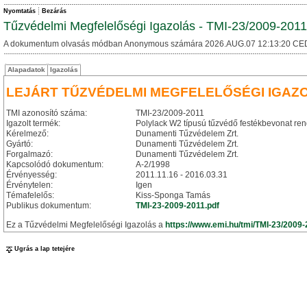
Nyomtatás
Bezárás
Tűzvédelmi Megfelelőségi Igazolás - TMI-23/2009-2011
A dokumentum olvasás módban Anonymous számára 2026.AUG.07 12:13:20 CE
Alapadatok
Igazolás
LEJÁRT TŰZVÉDELMI MEGFELELŐSÉGI IGAZ
TMI azonosító száma:
TMI-23/2009-2011
Igazolt termék:
Polylack W2 típusú tűzvédő festékbevonat re
Kérelmező:
Dunamenti Tűzvédelem Zrt.
Gyártó:
Dunamenti Tűzvédelem Zrt.
Forgalmazó:
Dunamenti Tűzvédelem Zrt.
Kapcsolódó dokumentum:
A-2/1998
Érvényesség:
2011.11.16 - 2016.03.31
Érvénytelen:
Igen
Témafelelős:
Kiss-Sponga Tamás
Publikus dokumentum:
TMI-23-2009-2011.pdf
Ez a Tűzvédelmi Megfelelőségi Igazolás a
https://www.emi.hu/tmi/TMI-23/2009
Ugrás a lap tetejére