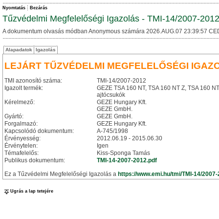
Nyomtatás
Bezárás
Tűzvédelmi Megfelelőségi Igazolás - TMI-14/2007-201
A dokumentum olvasás módban Anonymous számára 2026.AUG.07 23:39:57 CE
Alapadatok
Igazolás
LEJÁRT TŰZVÉDELMI MEGFELELŐSÉGI IGAZ
TMI azonosító száma:
TMI-14/2007-2012
Igazolt termék:
GEZE TSA 160 NT, TSA 160 NT Z, TSA 160 NT F
ajtócsukók
Kérelmező:
GEZE Hungary Kft.
GEZE GmbH.
Gyártó:
GEZE GmbH.
Forgalmazó:
GEZE Hungary Kft.
Kapcsolódó dokumentum:
A-745/1998
Érvényesség:
2012.06.19 - 2015.06.30
Érvénytelen:
Igen
Témafelelős:
Kiss-Sponga Tamás
Publikus dokumentum:
TMI-14-2007-2012.pdf
Ez a Tűzvédelmi Megfelelőségi Igazolás a
https://www.emi.hu/tmi/TMI-14/2007
Ugrás a lap tetejére