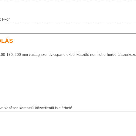
DT-kor
OLÁS
, 100-170, 200 mm vastag szendvicspanelekből készülő nem teherhordó falszerkeze
vatkozáson keresztül közvetlenül is elérhető.