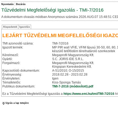
Nyomtatás
Bezárás
Tűzvédelmi Megfelelőségi Igazolás - TMI-7/2016
A dokumentum olvasás módban Anonymous számára 2026.AUG.07 15:48:51 CE
Alapadatok
Igazolás
LEJÁRT TŰZVÉDELMI MEGFELELŐSÉGI IGAZ
TMI azonosító száma:
TMI-7/2016
Igazolt termék:
MP PIR wall VF/E, VF/M típusú 30-50, 60, 80
készülő tetőfödém térelhatároló szerkezetek
Kérelmező:
Megaprofil Magyarország Kft.
Gyártó:
S.C. JORIS IDE S.R.L.
Forgalmazó:
Megaprofil Magyarország Kft.
Kingspan Kereskedelmi Kft.
Kapcsolódó dokumentum:
A-51/2010; O-15/2015
Érvényesség:
2018.02.28 - 2023.02.28
Érvénytelen:
Igen
Témafelelős:
Kiss-Sponga Tamás
Publikus dokumentum:
TMI-7-2016 (módosított).pdf
Ez a Tűzvédelmi Megfelelőségi Igazolás a
https://www.emi.hu/tmi/TMI-7/2016
hi
Ugrás a lap tetejére