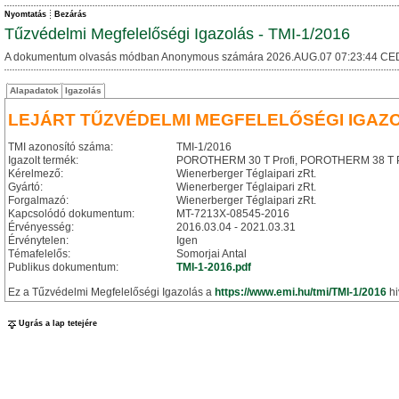
Nyomtatás
Bezárás
Tűzvédelmi Megfelelőségi Igazolás - TMI-1/2016
A dokumentum olvasás módban Anonymous számára 2026.AUG.07 07:23:44 CE
Alapadatok
Igazolás
LEJÁRT TŰZVÉDELMI MEGFELELŐSÉGI IGAZ
TMI azonosító száma:
TMI-1/2016
Igazolt termék:
POROTHERM 30 T Profi, POROTHERM 38 T Profi 
Kérelmező:
Wienerberger Téglaipari zRt.
Gyártó:
Wienerberger Téglaipari zRt.
Forgalmazó:
Wienerberger Téglaipari zRt.
Kapcsolódó dokumentum:
MT-7213X-08545-2016
Érvényesség:
2016.03.04 - 2021.03.31
Érvénytelen:
Igen
Témafelelős:
Somorjai Antal
Publikus dokumentum:
TMI-1-2016.pdf
Ez a Tűzvédelmi Megfelelőségi Igazolás a
https://www.emi.hu/tmi/TMI-1/2016
hi
Ugrás a lap tetejére