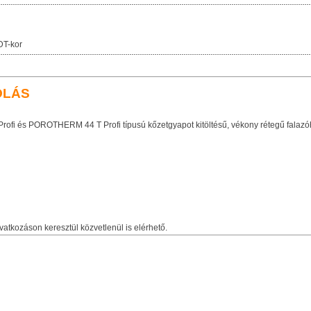
DT-kor
OLÁS
és POROTHERM 44 T Profi típusú kőzetgyapot kitöltésű, vékony rétegű falazóhab
vatkozáson keresztül közvetlenül is elérhető.