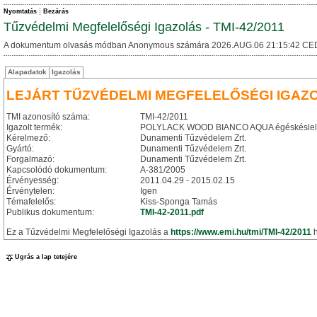
Nyomtatás
Bezárás
Tűzvédelmi Megfelelőségi Igazolás - TMI-42/2011
A dokumentum olvasás módban Anonymous számára 2026.AUG.06 21:15:42 CE
Alapadatok
Igazolás
LEJÁRT TŰZVÉDELMI MEGFELELŐSÉGI IGAZ
TMI azonosító száma:
TMI-42/2011
Igazolt termék:
POLYLACK WOOD BIANCO AQUA égéskéslelt
Kérelmező:
Dunamenti Tűzvédelem Zrt.
Gyártó:
Dunamenti Tűzvédelem Zrt.
Forgalmazó:
Dunamenti Tűzvédelem Zrt.
Kapcsolódó dokumentum:
A-381/2005
Érvényesség:
2011.04.29 - 2015.02.15
Érvénytelen:
Igen
Témafelelős:
Kiss-Sponga Tamás
Publikus dokumentum:
TMI-42-2011.pdf
Ez a Tűzvédelmi Megfelelőségi Igazolás a
https://www.emi.hu/tmi/TMI-42/2011
h
Ugrás a lap tetejére