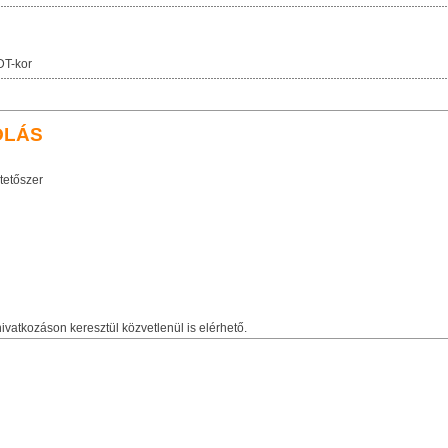
DT-kor
OLÁS
etőszer
ivatkozáson keresztül közvetlenül is elérhető.