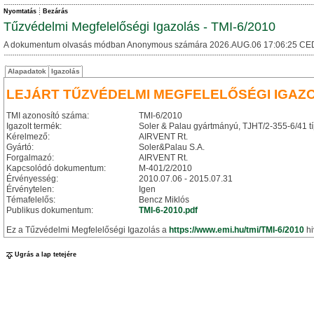
Nyomtatás
Bezárás
Tűzvédelmi Megfelelőségi Igazolás - TMI-6/2010
A dokumentum olvasás módban Anonymous számára 2026.AUG.06 17:06:25 CE
Alapadatok
Igazolás
LEJÁRT TŰZVÉDELMI MEGFELELŐSÉGI IGAZ
TMI azonosító száma:
TMI-6/2010
Igazolt termék:
Soler & Palau gyártmányú, TJHT/2-355-6/41 típ
Kérelmező:
AIRVENT Rt.
Gyártó:
Soler&Palau S.A.
Forgalmazó:
AIRVENT Rt.
Kapcsolódó dokumentum:
M-401/2/2010
Érvényesség:
2010.07.06 - 2015.07.31
Érvénytelen:
Igen
Témafelelős:
Bencz Miklós
Publikus dokumentum:
TMI-6-2010.pdf
Ez a Tűzvédelmi Megfelelőségi Igazolás a
https://www.emi.hu/tmi/TMI-6/2010
hi
Ugrás a lap tetejére