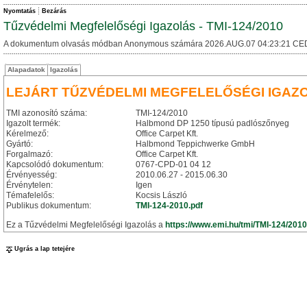
Nyomtatás
Bezárás
Tűzvédelmi Megfelelőségi Igazolás - TMI-124/2010
A dokumentum olvasás módban Anonymous számára 2026.AUG.07 04:23:21 CE
Alapadatok
Igazolás
LEJÁRT TŰZVÉDELMI MEGFELELŐSÉGI IGAZ
TMI azonosító száma:
TMI-124/2010
Igazolt termék:
Halbmond DP 1250 típusú padlószőnyeg
Kérelmező:
Office Carpet Kft.
Gyártó:
Halbmond Teppichwerke GmbH
Forgalmazó:
Office Carpet Kft.
Kapcsolódó dokumentum:
0767-CPD-01 04 12
Érvényesség:
2010.06.27 - 2015.06.30
Érvénytelen:
Igen
Témafelelős:
Kocsis László
Publikus dokumentum:
TMI-124-2010.pdf
Ez a Tűzvédelmi Megfelelőségi Igazolás a
https://www.emi.hu/tmi/TMI-124/2010
Ugrás a lap tetejére