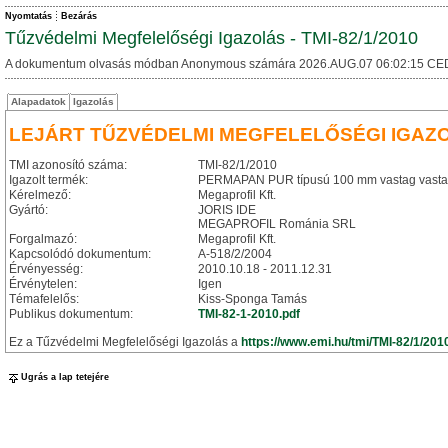
Nyomtatás
Bezárás
Tűzvédelmi Megfelelőségi Igazolás - TMI-82/1/2010
A dokumentum olvasás módban Anonymous számára 2026.AUG.07 06:02:15 CE
Alapadatok
Igazolás
LEJÁRT TŰZVÉDELMI MEGFELELŐSÉGI IGAZ
TMI azonosító száma:
TMI-82/1/2010
Igazolt termék:
PERMAPAN PUR típusú 100 mm vastag vastag
Kérelmező:
Megaprofil Kft.
Gyártó:
JORIS IDE
MEGAPROFIL Románia SRL
Forgalmazó:
Megaprofil Kft.
Kapcsolódó dokumentum:
A-518/2/2004
Érvényesség:
2010.10.18 - 2011.12.31
Érvénytelen:
Igen
Témafelelős:
Kiss-Sponga Tamás
Publikus dokumentum:
TMI-82-1-2010.pdf
Ez a Tűzvédelmi Megfelelőségi Igazolás a
https://www.emi.hu/tmi/TMI-82/1/201
Ugrás a lap tetejére