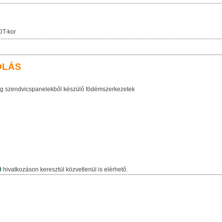
DT-kor
OLÁS
 szendvicspanelekből készülő födémszerkezetek
0
hivatkozáson keresztül közvetlenül is elérhető.