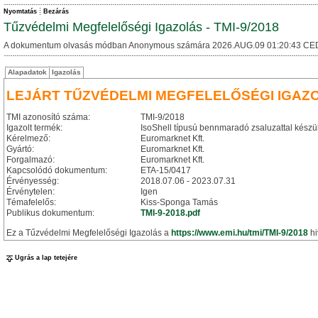
Nyomtatás
Bezárás
Tűzvédelmi Megfelelőségi Igazolás - TMI-9/2018
A dokumentum olvasás módban Anonymous számára 2026.AUG.09 01:20:43 CE
Alapadatok
Igazolás
LEJÁRT TŰZVÉDELMI MEGFELELŐSÉGI IGAZ
TMI azonosító száma:
TMI-9/2018
Igazolt termék:
IsoShell típusú bennmaradó zsaluzattal készü
Kérelmező:
Euromarknet Kft.
Gyártó:
Euromarknet Kft.
Forgalmazó:
Euromarknet Kft.
Kapcsolódó dokumentum:
ETA-15/0417
Érvényesség:
2018.07.06 - 2023.07.31
Érvénytelen:
Igen
Témafelelős:
Kiss-Sponga Tamás
Publikus dokumentum:
TMI-9-2018.pdf
Ez a Tűzvédelmi Megfelelőségi Igazolás a
https://www.emi.hu/tmi/TMI-9/2018
hi
Ugrás a lap tetejére