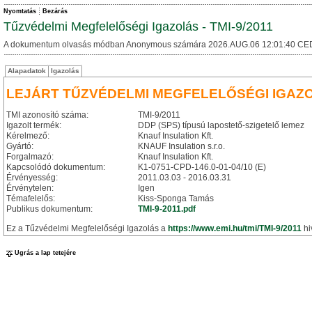
Nyomtatás
Bezárás
Tűzvédelmi Megfelelőségi Igazolás - TMI-9/2011
A dokumentum olvasás módban Anonymous számára 2026.AUG.06 12:01:40 CE
Alapadatok
Igazolás
LEJÁRT TŰZVÉDELMI MEGFELELŐSÉGI IGAZ
TMI azonosító száma:
TMI-9/2011
Igazolt termék:
DDP (SPS) típusú lapostető-szigetelő lemez
Kérelmező:
Knauf Insulation Kft.
Gyártó:
KNAUF Insulation s.r.o.
Forgalmazó:
Knauf Insulation Kft.
Kapcsolódó dokumentum:
K1-0751-CPD-146.0-01-04/10 (E)
Érvényesség:
2011.03.03 - 2016.03.31
Érvénytelen:
Igen
Témafelelős:
Kiss-Sponga Tamás
Publikus dokumentum:
TMI-9-2011.pdf
Ez a Tűzvédelmi Megfelelőségi Igazolás a
https://www.emi.hu/tmi/TMI-9/2011
hi
Ugrás a lap tetejére